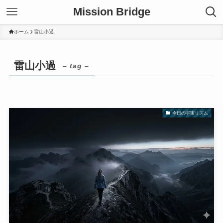
Mission Bridge
ホーム
雷山小過
雷山小過
– tag –
今日の宇宙リズム