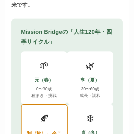
来です。
Mission Bridgeの「人生120年・四
季サイクル」
🌱
🌿
元（春）
亨（夏）
0〜30歳
30〜60歳
種まき・挑戦
成長・調和
❄️
🍂
貞（冬）
利（秋）← 今こ